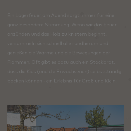
Ein Lagerfeuer am Abend sorgt immer für eine
ganz besondere Stimmung. Wenn wir das Feuer
anzünden und das Holz zu knistern beginnt,
versammeln sich schnell alle rundherum und
genießen die Wärme und die Bewegungen der
Flammen. Oft gibt es dazu auch ein Stockbrot,
dass die Kids (und die Erwachsenen) selbstständig
backen können - ein Erlebnis für Groß und Klein.