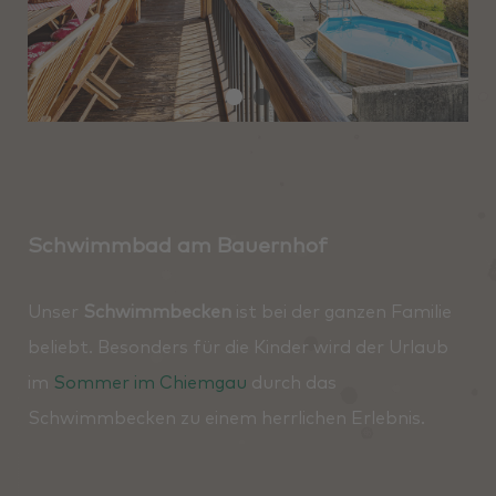
Schwimmbad am Bauernhof
Unser
Schwimmbecken
ist bei der ganzen Familie
beliebt. Besonders für die Kinder wird der Urlaub
im
Sommer im Chiemgau
durch das
Schwimmbecken zu einem herrlichen Erlebnis.